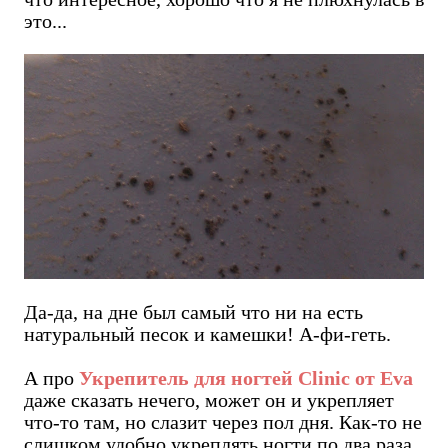
это...
Да-да, на дне был самый что ни на есть
натуральный песок и камешки! А-фи-геть.
А про
Укрепитель для ногтей Сlinic от Eva
даже сказать нечего, может он и укрепляет
что-то там, но слазит через пол дня. Как-то не
слишком удобно укреплять ногти по два раза