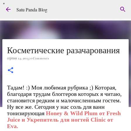
Перейти до основного вмісту
Satu Panda Blog
Косметические разачарования
серпня 14, 2015
0 Comments
Тадам! :) Моя любимая рубрика ;) Которая,
благодаря трудам блоггеров которых я читаю,
становится редким и малочисленным гостем.
Ну все же. Сегодня у нас соль для ванн
тонизирующая
Honey & Wild Plum от Fresh
Juice и Укрепитель для ногтей Сlinic от
Eva.