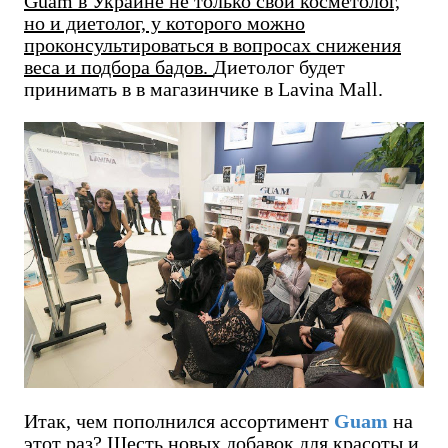
Guam в Украине не только свой косметолог,
но и диетолог, у которого можно
проконсультироваться в вопросах снижения
веса и подбора бадов.
Диетолог будет
принимать в в магазинчике в Lavina Mall.
Итак, чем пополнился ассортимент
Guam
на
этот раз? Шесть новых добавок для красоты и