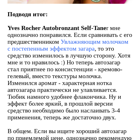
Подводя итог:
Yves Rocher Autobronzant Self-Tane
r мне
однозначно понравился. Если сравнивать с его
предшественником
Увлажняющим молочком
с постепенным эффектом загара
, то это
средство изменилось в лучшую сторону. Хотя
мне и то нравилось :) Но теперь автозагар
стал приятнее по консистенции - кремово-
гелевый, вместо текстуры молочка.
Изменился аромат - характерная нотка
автозагара практически не улавливается.
Тюбик намного удобнее флакончика. Ну и
эффект более яркий, в прошлой версии
средство необходимо было наслаивать 3-4
применения, теперь же достаточно двух.
В общем. Если вы ищите хороший автозагар
по приемлемой цене, однозначно рекомендую