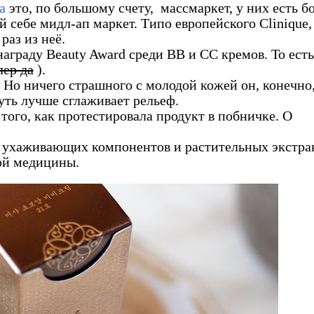
a
это, по большому счету, массмаркет, у них есть б
й себе мидл-ап маркет. Типо европейского Clinique,
раз из неё.
награду Beauty Award среди BB и CC кремов. То есть
лер да
).
Но ничего страшного с молодой кожей он, конечно,
чуть лучше сглаживает рельеф.
того, как протестировала продукт в побничке. О
и ухаживающих компонентов и растительных экстра
ой медицины.