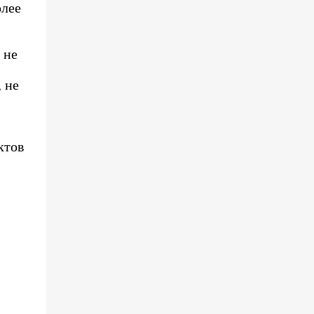
олее
 не
 не
ктов