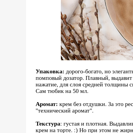
Упаковка:
дорого-богато, но элеган
помповый дозатор. Плавный, выдавит х
нажатие, для слоя средней толщины 
Сам тюбик на 50 мл.
Аромат:
крем без отдушки. За это ре
"технический аромат".
Текстура
: густая и плотная. Выдавл
крем на торте. :) Но при этом не жир