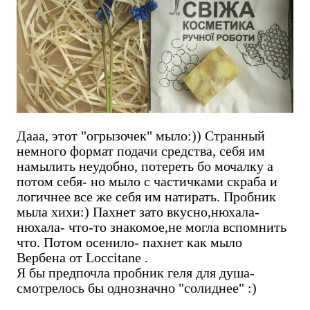
Дааа, этот "огрызочек" мыло:)) Странный
немного формат подачи средства, себя им
намылить неудобно, потереть бо мочалку а
потом себя- но мыло с частичками скраба и
логичнее все же себя им натирать. Пробник
мыла хихи:) Пахнет зато вкусно,нюхала-
нюхала- что-то знакомое,не могла вспомнить
что. Потом осенило- пахнет как мыло
Вербена от Loccitane .
Я бы предпочла пробник геля для душа-
смотрелось бы однозначно "солиднее" :)