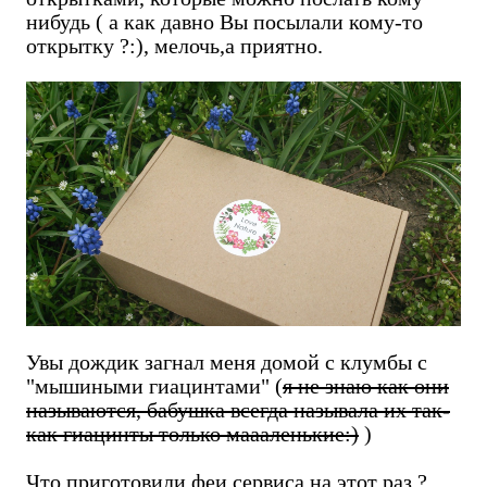
нибудь ( а как давно Вы посылали кому-то
открытку ?:), мелочь,а приятно.
Увы дождик загнал меня домой с клумбы с
"мышиными гиацинтами" (
я не знаю как они
называются, бабушка всегда называла их так-
как гиацинты только маааленькие:)
)
Что приготовили феи сервиса на этот раз ?