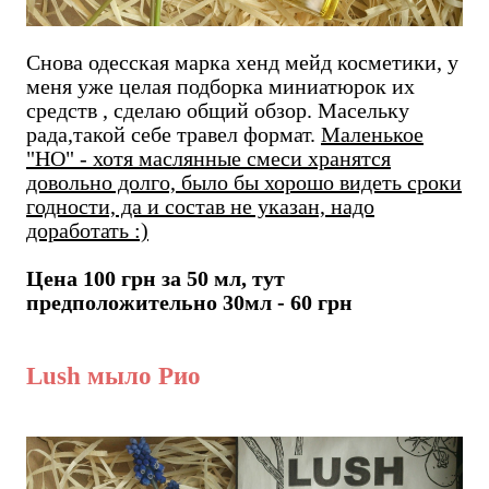
Снова одесская марка хенд мейд косметики, у
меня уже целая подборка миниатюрок их
средств , сделаю общий обзор. Масельку
рада,такой себе травел формат.
Маленькое
"НО" - хотя маслянные смеси хранятся
довольно долго, было бы хорошо видеть сроки
годности, да и состав не указан, надо
доработать :)
Цена 100 грн за 50 мл, тут
предположительно 30мл - 60 грн
Lush мыло Рио