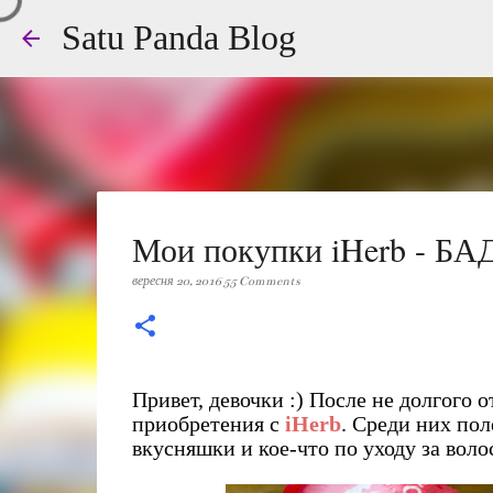
Satu Panda Blog
Мои покупки iHerb - БАД
вересня 20, 2016
55 Comments
Привет, девочки :) После не долгого 
приобретения с
iHerb
. Среди них пол
вкусняшки и кое-что по уходу за воло