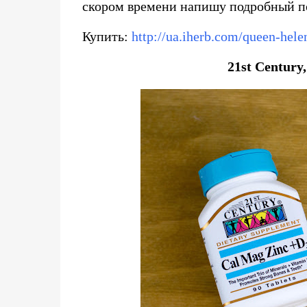
скором времени напишу подробный по
Купить:
http://ua.iherb.com/queen-hele
21st Century