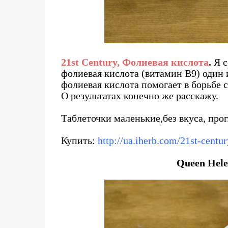
21st Century, Фолиевая кислота
.
Я с
фолиевая кислота (витамин
В9)
один 
фолиевая кислота помогает в борьбе 
О результатах конечно же расскажу.
Таблеточки маленькие,без вкуса, про
Купить:
http://ua.iherb.com/21st-centur
Queen Hele