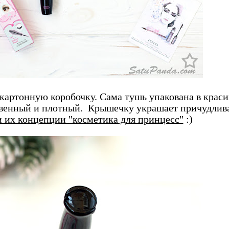
картонную коробочку. Сама тушь упакована в крас
твенный и плотный. Крышечку украшает причудлив
и их концепции "косметика для принцесс"
:)