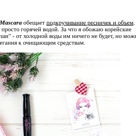
 Mascara
обещает
подкручивание ресничек и объем
.
 просто горячей водой. За что я обожаю корейские
и" - от холодной воды им ничего не будет, но мож
бегания к очищающим средствам.