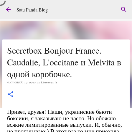
Перейти до основного вмісту
Satu Panda Blog
Secretbox Bonjour France.
Caudalie, L'occitane и Melvita в
одной коробочке.
листопада 17, 2017
22 Comments
Привет, друзья! Наши, украинские бьюти
боксики, я заказываю не часто. Но обожаю
всякие лимитированные выпуски. И, обычно,
не прогадываю:) В этот раз ко мне приехала