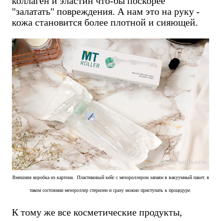
коллаген и эластин что-бы поскорее
"залатать" повреждения. А нам это на руку -
кожа становится более плотной и сияющей.
Внешняя коробка из картона. Пластиковый кейс с мезороллером запаян в вакуумный пакет. в
таком состоянии мезороллер стерилен и сразу можно приступать к процедуре.
К тому же все косметические продукты,