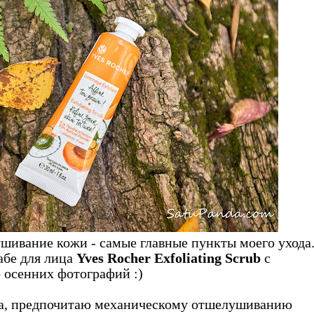
шивание кожи - самые главные пункты моего ухода
абе для лица
Yves Rocher Exfoliating Scrub
с
 осенних фотографий :)
ица, предпочитаю механическому отшелушиванию