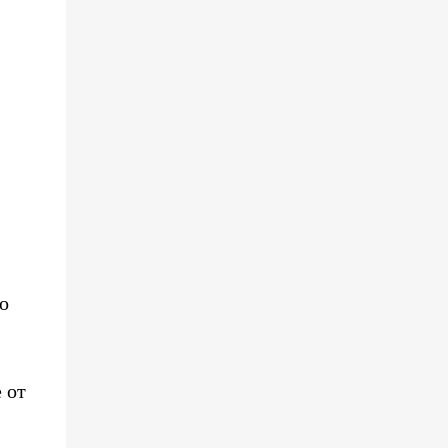
о
 от