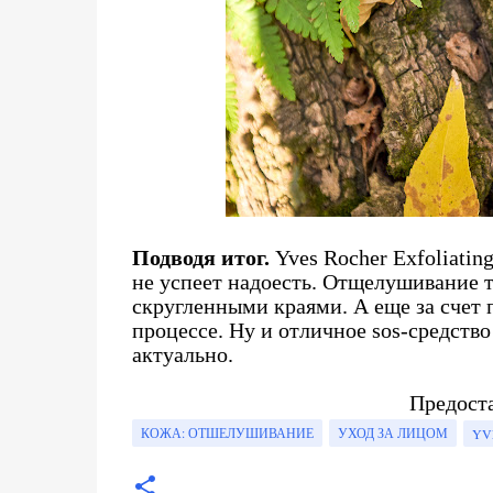
Подводя итог.
Yves Rocher Exfoliatin
не успеет надоесть. Отщелушивание т
скругленными краями. А еще за счет 
процессе. Ну и отличное sos-средство
актуально.
Предост
КОЖА: ОТШЕЛУШИВАНИЕ
УХОД ЗА ЛИЦОМ
YV