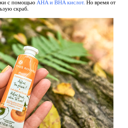
кожи с помощью
AHA и BHA кислот.
Но время от
льзую скраб.