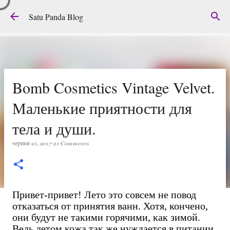
Перейти до основного вмісту
Satu Panda Blog
Bomb Cosmetics Vintage Velvet.
Маленькие приятности для
тела и души.
червня 21, 2017
21 Comments
Привет-привет! Лето это совсем не повод
отказаться от принятия ванн. Хотя, кончено,
они будут не такими горячими, как зимой.
Ведь летом кожа так же нуждается в питании