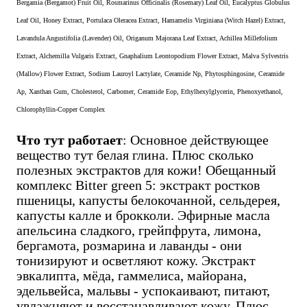
Bergamia (Bergamot) Fruit Oil, Rosmarinus Officinalis (Rosemary) Leaf Oil, Eucalyptus Globulus
Leaf Oil, Honey Extract, Portulaca Oleracea Extract, Hamamelis Virginiana (Witch Hazel) Extract,
Lavandula Angustifolia (Lavender) Oil, Origanum Majorana Leaf Extract, Achillea Millefolium
Extract, Alchemilla Vulgaris Extract, Gnaphalium Leontopodium Flower Extract, Malva Sylvestris
(Mallow) Flower Extract, Sodium Lauroyl Lactylate, Ceramide Np, Phytosphingosine, Ceramide
Ap, Xanthan Gum, Cholesterol, Carbomer, Ceramide Eop, Ethylhexylglycerin, Phenoxyethanol,
Chlorophyllin-Copper Complex
Что тут работает
: Основное действующее
вещество тут белая глина. Плюс сколько
полезных экстрактов для кожи! Обещанный
комплекс Bitter green 5: экстракт ростков
пшеницы, капусты белокочанной, сельдерея,
капусты калле и брокколи. Эфирные масла
апельсина сладкого, грейпфрута, лимона,
бергамота, розмарина и лаванды - они
тонизируют и осветляют кожу. Экстракт
эвкалипта, мёда, гаммелиса, майорана,
эдельвейса, мальвы - успокаивают, питают,
увлажняют и восстанавливают кожу. Плюс