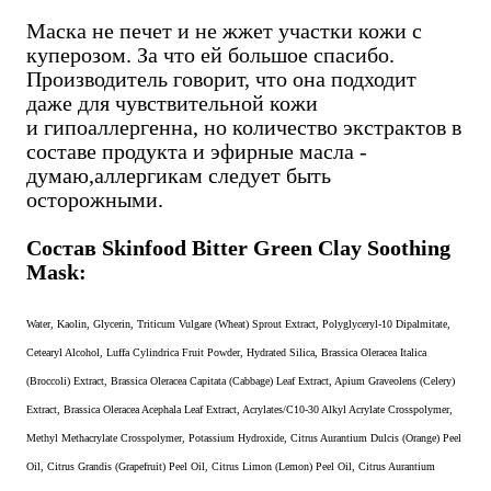
Маска не печет и не жжет участки кожи с
куперозом. За что ей большое спасибо.
Производитель говорит, что она подходит
даже для чувствительной кожи
и гипоаллергенна, но количество экстрактов в
составе продукта и эфирные масла -
думаю,аллергикам следует быть
осторожными.
Состав Skinfood Bitter Green Clay Soothing
Mask:
Water, Kaolin, Glycerin, Triticum Vulgare (Wheat) Sprout Extract, Polyglyceryl-10 Dipalmitate,
Cetearyl Alcohol, Luffa Cylindrica Fruit Powder, Hydrated Silica, Brassica Oleracea Italica
(Broccoli) Extract, Brassica Oleracea Capitata (Cabbage) Leaf Extract, Apium Graveolens (Celery)
Extract, Brassica Oleracea Acephala Leaf Extract, Acrylates/C10-30 Alkyl Acrylate Crosspolymer,
Methyl Methacrylate Crosspolymer, Potassium Hydroxide, Citrus Aurantium Dulcis (Orange) Peel
Oil, Citrus Grandis (Grapefruit) Peel Oil, Citrus Limon (Lemon) Peel Oil, Citrus Aurantium