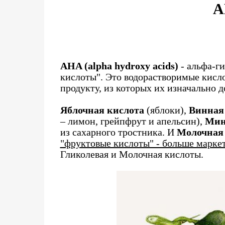
A
AHA (alpha hydroxy acids)
- альфа-г
кислоты". Это водорастворимые кисл
продукту, из которых их изначально 
Яблочная кислота
(яблоки),
Винная
– лимон, грейпфрут и апельсин),
Мин
из сахарного тростника. И
Молочная
"фруктовые кислоты" - больше марке
Гликолевая и Молочная кислоты.