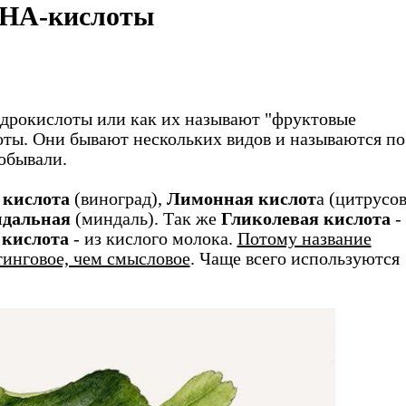
HA-кислоты
идрокислоты или как их называют "фруктовые
оты. Они бывают нескольких видов и называются по
добывали.
 кислота
(виноград),
Лимонная кислот
а (цитрусо
дальная
(миндаль). Так же
Гликолевая кислота
-
 кислота
- из кислого молока.
Потому название
тинговое, чем смысловое
. Чаще всего используются