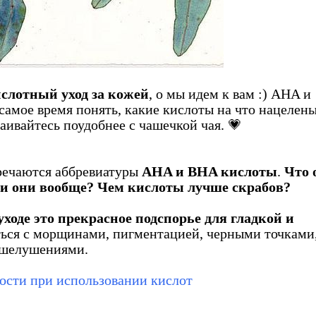
слотный уход за кожей
, о мы идем к вам :) AHA и
самое время понять, какие кислоты на что нацелены
аивайтесь поудобнее с чашечкой чая. 💗
тречаются аббревиатуры
AHA и BHA кислоты
.
Что 
ли они вообще? Чем кислоты лучше скрабов?
ходе это прекрасное подспорье для гладкой и
ься с морщинами, пигментацией, черными точками
 шелушениями.
ости при использовании кислот