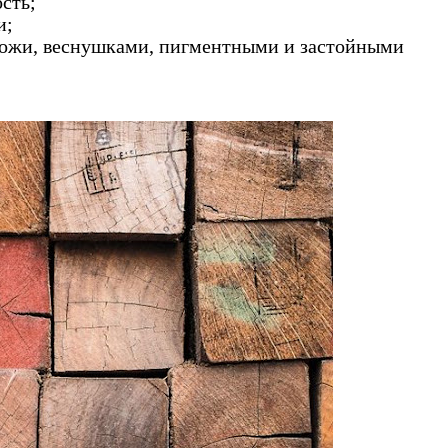
сть;
и;
кожи, веснушками, пигментными и застойными