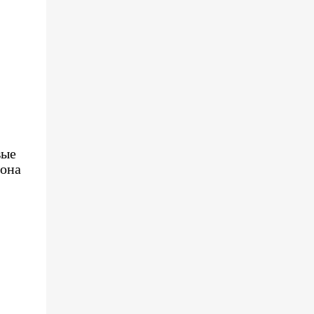
вые
 она