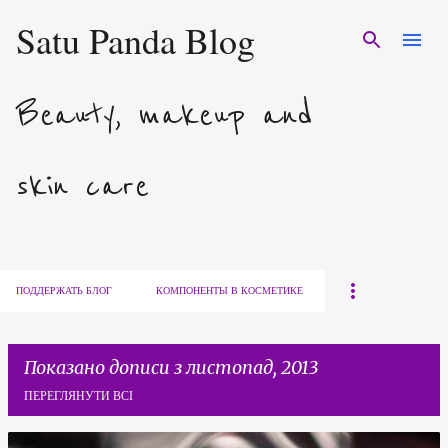
Satu Panda Blog
Перейти до основного вмісту
Beauty, makeup and
skin care
ПОДДЕРЖАТЬ БЛОГ
КОМПОНЕНТЫ В КОСМЕТИКЕ
Показано дописи з листопад, 2013
ПЕРЕГЛЯНУТИ ВСІ