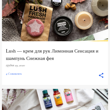
П
у
б
л
і
к
а
ц
Lush — крем для рук Лимонная Сенсация и
і
шампунь Снежная фея
ї
грудня 29, 2020
4 Comments