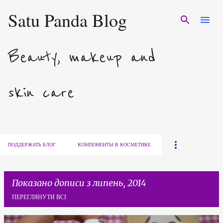
Satu Panda Blog
Перейти до основного вмісту
Beauty, makeup and
skin care
ПОДДЕРЖАТЬ БЛОГ
КОМПОНЕНТЫ В КОСМЕТИКЕ
Показано дописи з липень, 2014
ПЕРЕГЛЯНУТИ ВСІ