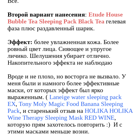
Всё.
Второй вариант нанесения
:
Etude House
Bubble Tea Sleeping Pack Black Tea
гелевая
фаза плюс раздавленный шарик.
Эффект:
более увлажненная кожа. Более
ровный цвет лица. Сияющее и упругое
личико. Шелушения убирает отлично.
Накопительного эффекта не наблюдаю
Вроде и не плохо, но восторга не вызвало. У
меня были и намного более эффективные
маски, от которых эффект был ярко
выраженным. (
Laneige water sleeping pack
EX
,
Tony Moly Magic Food Banana Sleeping
Pack
, и старенький отзыв на
HOLIKA HOLIKA
Wine Therapy Sleeping Mask RED WINE
,
которую прям захотелось повторить :) И с
этими масками меньше возни.