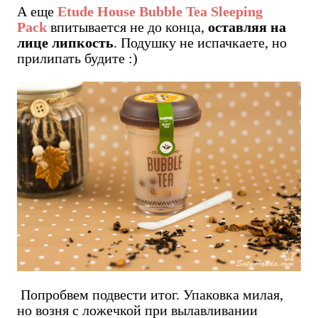
А еще
Etude House Bubble Tea Sleeping
Pack
впитывается не до конца,
оставляя на
лице липкость
. Подушку не испачкаете, но
прилипать будите :)
Попробвем подвести итог. Упаковка милая,
но возня с ложечкой при вылавливании