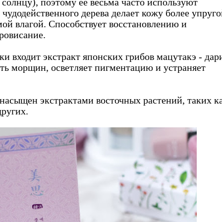
солнцу), поэтому ее весьма часто используют
 чудодейственного дерева делает кожу более упруго
мой влагой. Способствует восстановлению и
ровисание.
ки входит экстракт японских грибов мацутакэ - дар
ть морщин, осветляет пигментацию и устраняет
 насыщен экстрактами восточных растений, таких к
других.